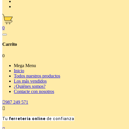
0
Carrito
0
Mega Menu
Inicio
Todos nuestros productos
Los más vendidos
¿Quiénes somos?
Contacte con nosotros

987 249 571

Tu
ferretería online
de confianza