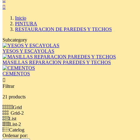


Inicio
PINTURA
RESTAURACION DE PAREDES Y TECHOS
Subcategory
YESOS Y ESCAYOLAS
MASILLAS REPARACION PAREDES Y TECHOS
CEMENTOS

Filtrar
21 products
Grid
Grid-2
List
List-2
Catelog
Ordenar por: