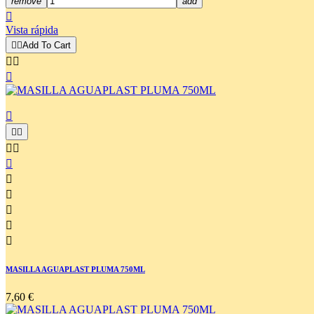
remove
add

Vista rápida


Add To Cart














MASILLA AGUAPLAST PLUMA 750ML
7,60 €