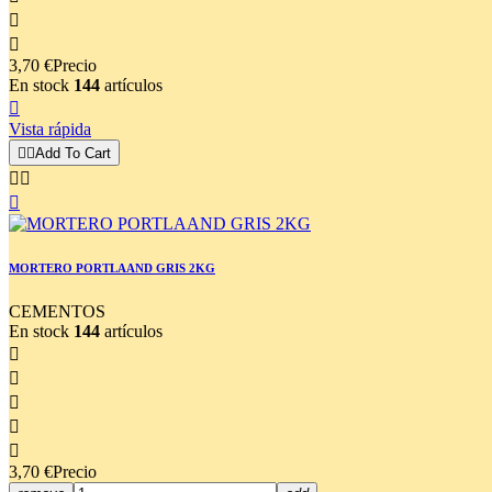


3,70 €
Precio
En stock
144
artículos

Vista rápida


Add To Cart



MORTERO PORTLAAND GRIS 2KG
CEMENTOS
En stock
144
artículos





3,70 €
Precio