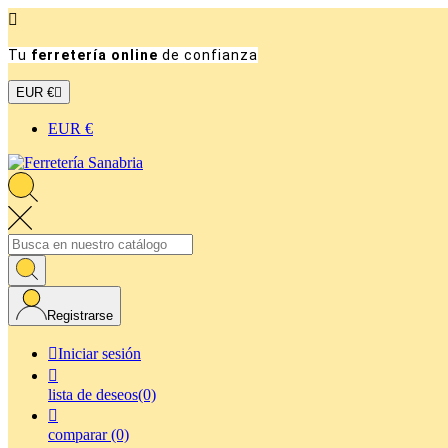

Tu
ferretería online
de confianza
EUR €

EUR €
Registrarse

Iniciar sesión

lista de deseos
(0)

comparar
(0)