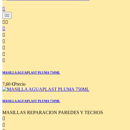











MASILLA AGUAPLAST PLUMA 750ML
7,60 €
Precio
MASILLA AGUAPLAST PLUMA 750ML
MASILLAS REPARACION PAREDES Y TECHOS

