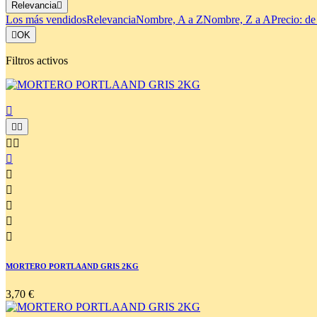
Relevancia

Los más vendidos
Relevancia
Nombre, A a Z
Nombre, Z a A
Precio: de

OK
Filtros activos











MORTERO PORTLAAND GRIS 2KG
3,70 €