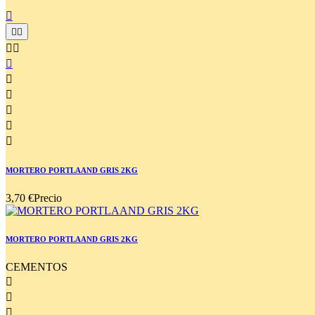











MORTERO PORTLAAND GRIS 2KG
3,70 €
Precio
MORTERO PORTLAAND GRIS 2KG
CEMENTOS


